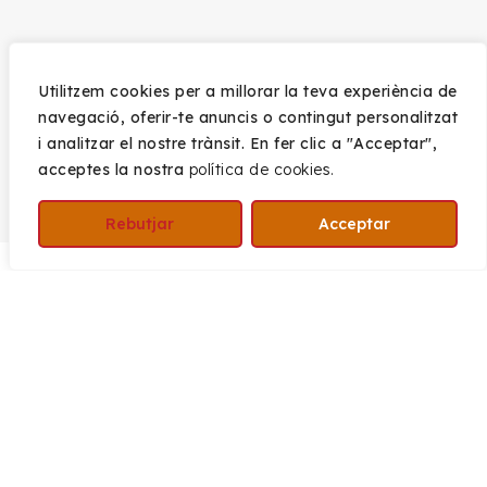
Utilitzem cookies per a millorar la teva experiència de
navegació, oferir-te anuncis o contingut personalitzat
i analitzar el nostre trànsit. En fer clic a "Acceptar",
acceptes la nostra
política de cookies.
Rebutjar
Acceptar
Alguna vegada ho has aturat tot per poder
descansar, respirar o escoltar-te? Enmig del
ritme accelerat del dia a dia, parar sembla
un luxe… però potser és just el que més
necessitem, sobretot després d’un canvi
vital.